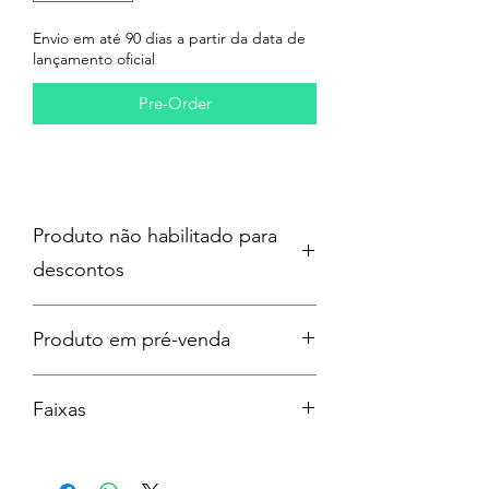
Envio em até 90 dias a partir da data de
lançamento oficial
Pre-Order
Produto não habilitado para
descontos
Produto em pré-venda
Previsão de lançamento: 07/08/2026
Faixas
Prazo de até 90 dias contados a partir
do lançamento do produto para envio.
Side A:
O cálculo realizado pelo sistema são
1. 2 Hearts
para produtos À PRONTA-ENTREGA,