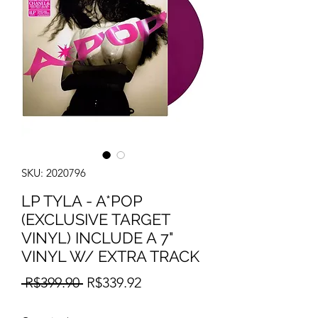
SKU: 2020796
LP TYLA - A*POP
(EXCLUSIVE TARGET
VINYL) INCLUDE A 7"
VINYL W/ EXTRA TRACK
Regular
Sale
 R$399.90 
R$339.92
Price
Price