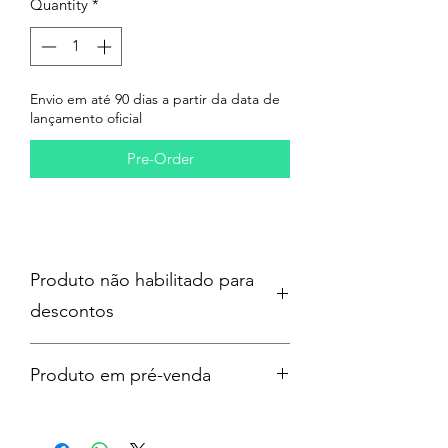
Quantity
*
Envio em até 90 dias a partir da data de
lançamento oficial
Pre-Order
Produto não habilitado para
descontos
Produto em pré-venda
Previsão de lançamento: 24/07/2026
Prazo de até 90 dias contados a partir