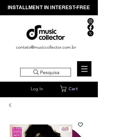
INSTALLMENT IN INTEREST-FREE
contato@musiccollector.com.br
Pesquisa
Log In
Cart