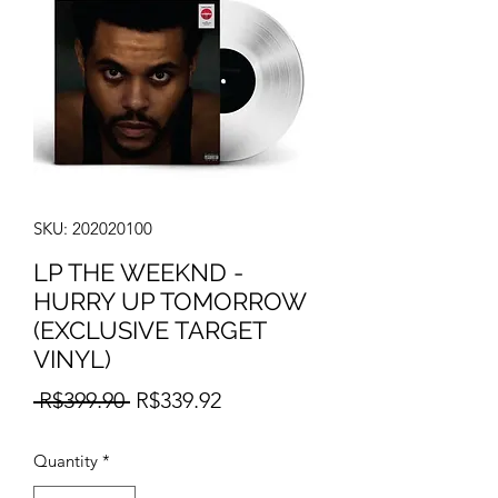
SKU: 202020100
LP THE WEEKND -
HURRY UP TOMORROW
(EXCLUSIVE TARGET
VINYL)
Regular
Sale
 R$399.90 
R$339.92
Price
Price
Quantity
*