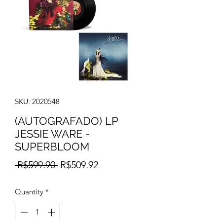
SKU: 2020548
(AUTOGRAFADO) LP
JESSIE WARE -
SUPERBLOOM
Regular
Sale
 R$599.90 
R$509.92
Price
Price
Quantity
*