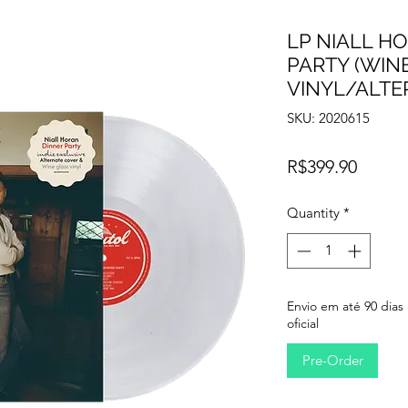
LP NIALL H
PARTY (WIN
VINYL/ALTE
SKU: 2020615
Price
R$399.90
Quantity
*
Envio em até 90 dias
oficial
Pre-Order