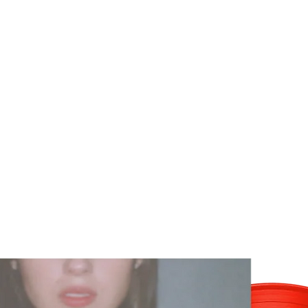
4. Pretty
5. Die If I Don’t
6. End of an Era