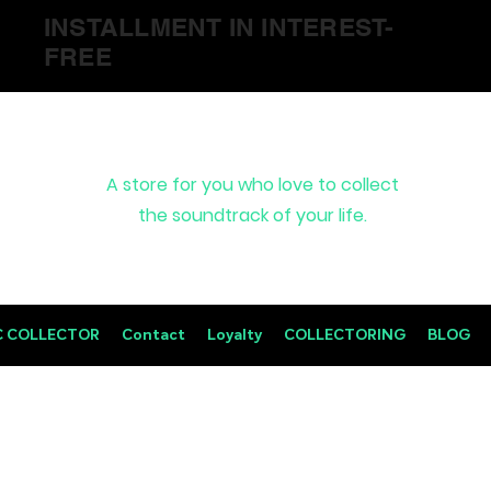
INSTALLMENT IN INTEREST-
FREE
A store for you who love to collect
the soundtrack of your life.
C COLLECTOR
Contact
Loyalty
COLLECTORING
BLOG