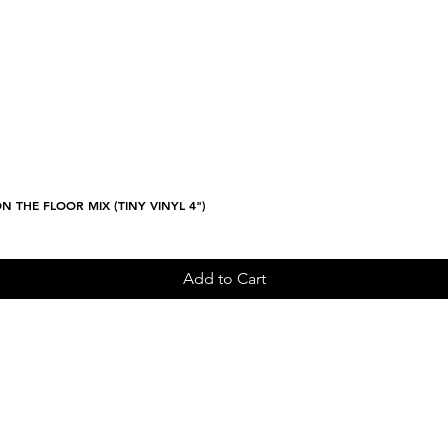
N THE FLOOR MIX (TINY VINYL 4")
Quick View
Add to Cart
Sign up and