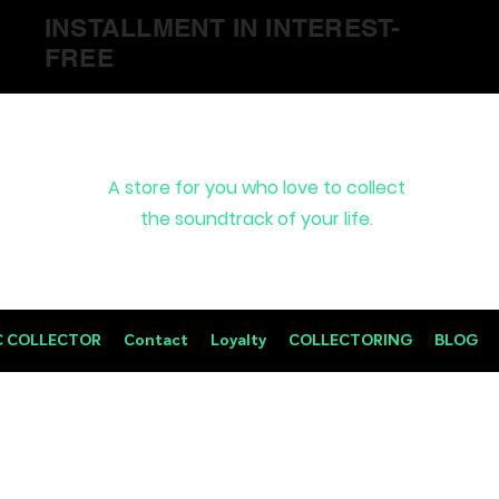
INSTALLMENT IN INTEREST-
FREE
A store for you who love to collect
the soundtrack of your life.
C COLLECTOR
Contact
Loyalty
COLLECTORING
BLOG