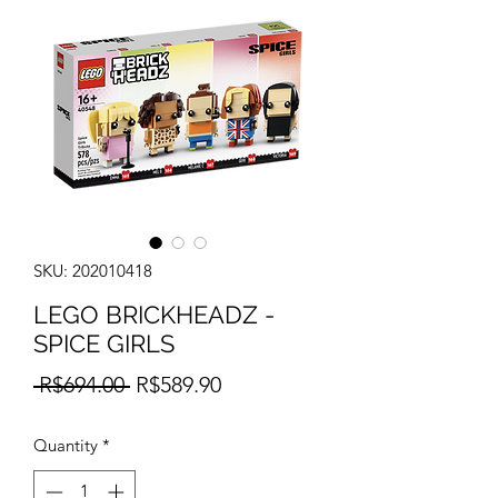
SKU: 202010418
LEGO BRICKHEADZ -
SPICE GIRLS
Regular
Sale
 R$694.00 
R$589.90
Price
Price
Quantity
*