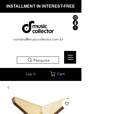
INSTALLMENT IN INTEREST-FREE
contato@musiccollector.com.br
Pesquisa
Log In
Cart