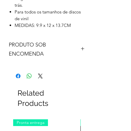
trás.
Para todos os tamanhos de discos
de vinil
MEDIDAS: 9.9 x 12 x 13.7CM
PRODUTO SOB
ENCOMENDA
Leia atentamente as nossas condições
de encomenda antes de realizar a
compra deste
produto:
ENCOMENDAS
Related
Products
Pronta entrega
Pré-venda