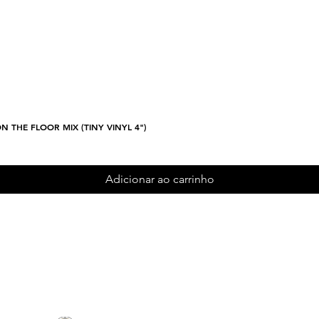
N THE FLOOR MIX (TINY VINYL 4")
Visualização rápida
Adicionar ao carrinho
Cadastre-se e