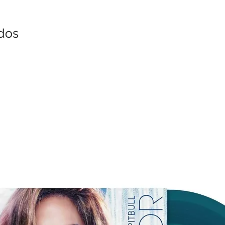
2. Butterfly
3. Under The Influe
4. I’m So High
dos
Side D:
1. Kids
2. Light Years