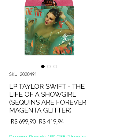
SKU: 2020491
LP TAYLOR SWIFT - THE
LIFE OF A SHOWGIRL
(SEQUINS ARE FOREVER
MAGENTA GLITTER)
Preço
Preço
 R$ 699,90 
R$ 419,94
normal
promocional
Desconto Showgirl: 15% OFF (2 itens ou