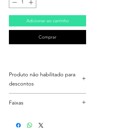
Adicionar ao carrinho
Comprar
Produto não habilitado para
descontos
Faixas
SIDE A
Who Believes In Angels?
Little Richard’s Bible