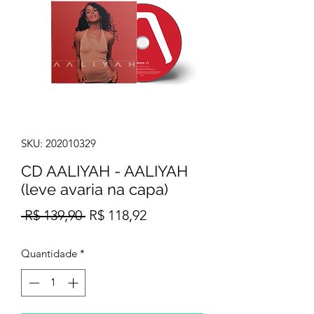
SKU: 202010329
CD AALIYAH - AALIYAH
(leve avaria na capa)
Preço
Preço
 R$ 139,90 
R$ 118,92
normal
promocional
Quantidade
*