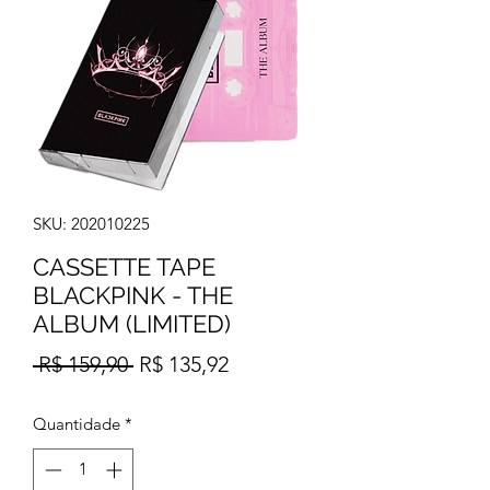
SKU: 202010225
CASSETTE TAPE
BLACKPINK - THE
ALBUM (LIMITED)
Preço
Preço
 R$ 159,90 
R$ 135,92
normal
promocional
Quantidade
*