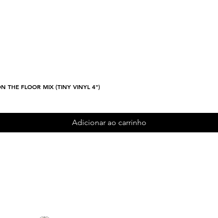
N THE FLOOR MIX (TINY VINYL 4")
Visualização rápida
Adicionar ao carrinho
Cadastre-se e