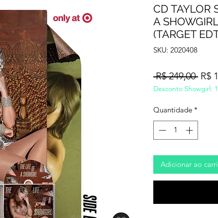
CD TAYLOR S
A SHOWGIRL:
(TARGET EDT.
SKU: 2020408
Preç
 R$ 249,00 
R$ 
Desconto Showgirl: 1
norm
Quantidade
*
Adicionar ao carr