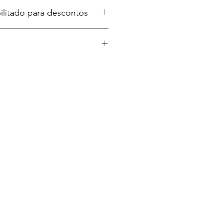
ilitado para descontos
elia
r
ship
ic
howgirl (Feat. Sabrina Carpenter)