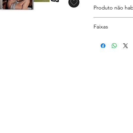
Produto não hab
Faixas
1. The Fate of Oph
2. Elizabeth Taylor
3. Opalite
4. Father Figure
5. Eldest Daughte
6. Ruin The Friend
7. Actually Romant
8. Wi$h Li$t
9. Wood
10. CANCELLED!
11. Honey
12. The Life of a S