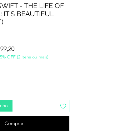
WIFT - THE LIFE OF
 IT'S BEAUTIFUL
)
o
Preço
199,20
5% OFF (2 itens ou mais)
al
promocional
inho
Comprar