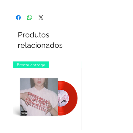
Produtos
relacionados
Pronta entrega
Pré-venda